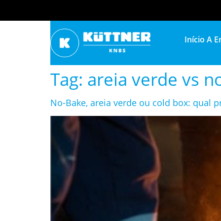
Início
A E
Tag:
areia verde vs n
No-Bake, areia verde ou cold box: qual p