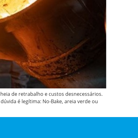
heia de retrabalho e custos desnecessários.
úvida é legítima: No-Bake, areia verde ou