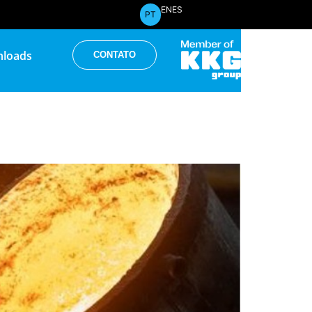
EN
ES
PT
loads
CONTATO