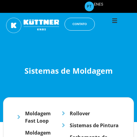
Início
EN
ES
PT
A Empr
CONTATO
Produt
Projeto
Sistemas de Moldagem
Publica
Downlo
Moldagem
Rollover
Fast Loop
Sistemas de Pintura
Moldagem