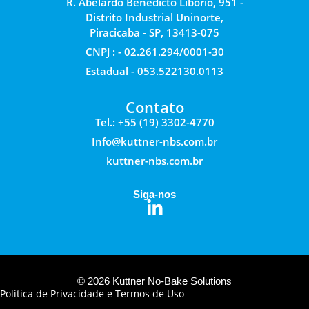
R. Abelardo Benedicto Libório, 951 -
Distrito Industrial Uninorte,
Piracicaba - SP, 13413-075
CNPJ : - 02.261.294/0001-30
Estadual - 053.522130.0113
Contato
Tel.: +55 (19) 3302-4770
Info@kuttner-nbs.com.br
kuttner-nbs.com.br
Siga-nos
© 2026 Kuttner No-Bake Solutions
Politica de Privacidade e Termos de Uso