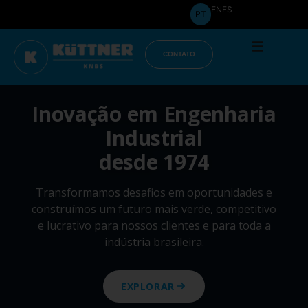
Início
EN
ES
PT
A Empr
CONTATO
Produt
Inovação em Engenharia
Industrial
Projeto
desde 1974
Transformamos desafios em oportunidades e
Publica
construímos um futuro mais verde, competitivo
e lucrativo para nossos clientes e para toda a
indústria brasileira.
Downlo
EXPLORAR