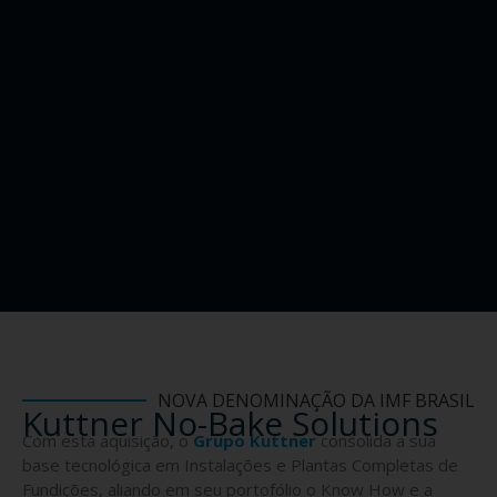
NOVA DENOMINAÇÃO DA IMF BRASIL
Kuttner No-Bake Solutions
Com esta aquisição, o
Grupo Kuttner
consolida a sua
base tecnológica em Instalações e Plantas Completas de
Fundições, aliando em seu portofólio o Know How e a