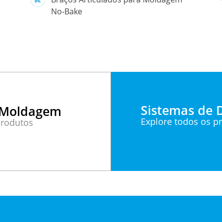
No-Bake
Sistemas de
 Moldagem
Explore todos os p
produtos