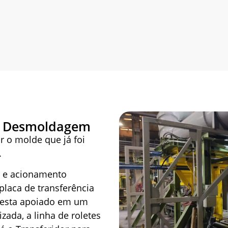
ra Desmoldagem
r o molde que já foi
.
o e acionamento
laca de transferência
 esta apoiado em um
zada, a linha de roletes