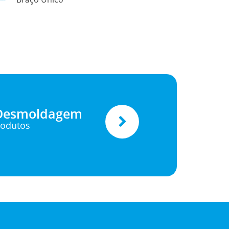
 Desmoldagem
rodutos