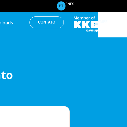
EN
ES
PT
EN
ES
loads
CONTATO
PT
nto