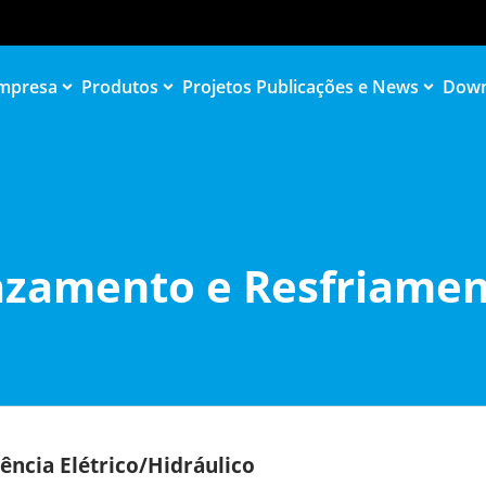
mpresa
Produtos
Projetos
Publicações e News
Down
zamento e Resfriame
ência Elétrico/Hidráulico