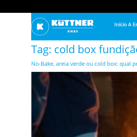
Início
A E
Tag:
cold box fundiçã
No-Bake, areia verde ou cold box: qual p