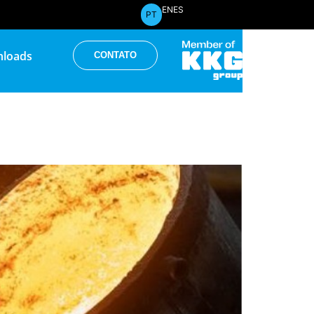
EN
ES
PT
loads
CONTATO