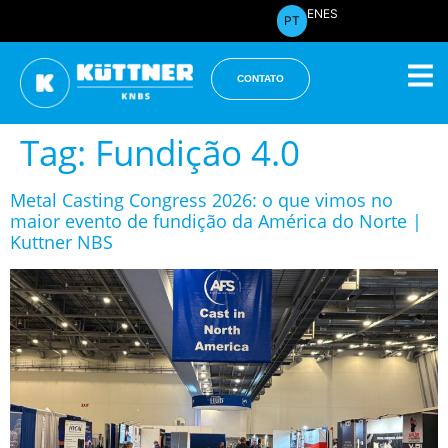
EN
ES
PT
CONTATO
Tag:
Fundição 4.0
Metal Casting Congress 2026: o que vimos no
maior evento de fundição da América do Norte |
Kuttner NBS