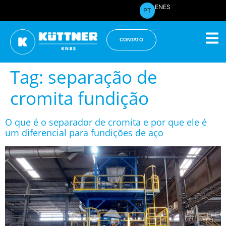
EN
ES
PT
CONTATO
Tag:
separação de
cromita fundição
O que é o separador de cromita e por que ele é
um diferencial para fundições de aço