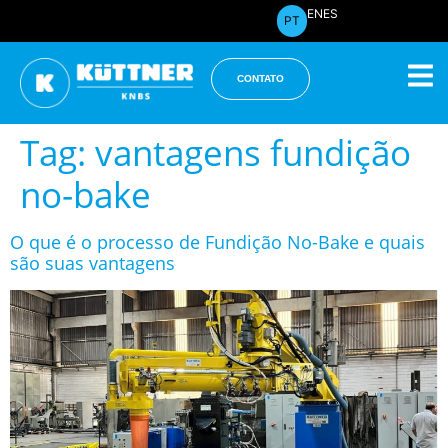
EN
ES
PT
CONTATO
Tag:
vantagens fundição
no-bake
O que é o processo de Fundição No-Bake e quais
são suas vantagens