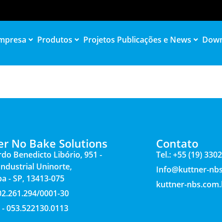
mpresa
Produtos
Projetos
Publicações e News
Down
er No Bake Solutions
Contato
rdo Benedicto Libório, 951 -
Tel.: +55 (19) 330
 Industrial Uninorte,
Info@kuttner-nb
ba - SP, 13413-075
kuttner-nbs.com.
 02.261.294/0001-30
 - 053.522130.0113