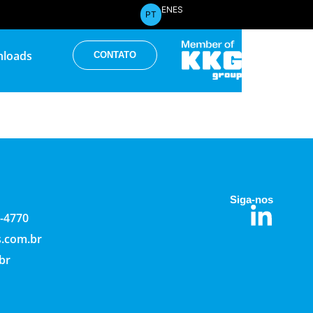
EN
ES
PT
loads
CONTATO
Siga-nos
2-4770
s.com.br
br