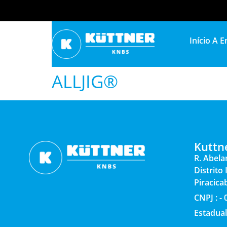
Início
A E
ALLJIG®
Kuttn
R. Abela
Distrito
Piracica
CNPJ : -
Estadual