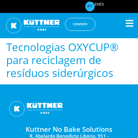
EN
ES
PT
CONTATO
Tecnologias OXYCUP®
para reciclagem de
resíduos siderúrgicos
Kuttner No Bake Solutions
R. Abelardo Benedicto Libório, 951 -