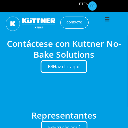
Início
PT
EN
ES
La Emp
CONTACTO
Contáctese con Kuttner No-
Produc
Bake Solutions
Proyec
Haz clic aquí
Publica
Descar
Representantes
Haz clic aquí