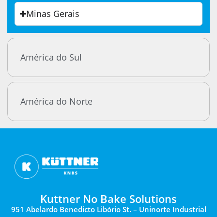
Minas Gerais
América do Sul
América do Norte
Kuttner No Bake Solutions
951 Abelardo Benedicto Libório St. – Uninorte Industrial