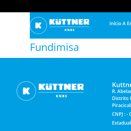
Início
A E
Fundimisa
Kuttn
R. Abela
Distrito
Piracica
CNPJ : -
Estadual