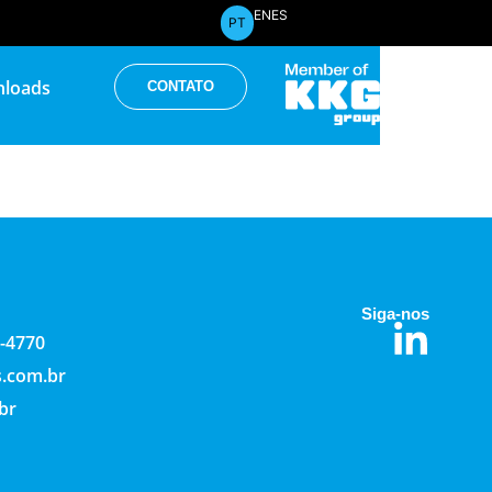
EN
ES
PT
loads
CONTATO
Siga-nos
2-4770
s.com.br
br