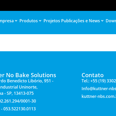
mpresa
Produtos
Projetos
Publicações e News
Down
er No Bake Solutions
Contato
rdo Benedicto Libório, 951 -
Tel.: +55 (19) 330
 Industrial Uninorte,
Info@kuttner-nb
ba - SP, 13413-075
kuttner-nbs.com.
 02.261.294/0001-30
 - 053.522130.0113