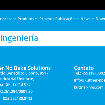
mpresa
Produtos
Projetos
Publicações e News
Down
ingeniería
er No Bake Solutions
Contato
rdo Benedicto Libório, 951 -
Tel.: +55 (19) 330
 Industrial Uninorte,
Info@kuttner-nb
ba - SP, 13413-075
kuttner-nbs.com.
 02.261.294/0001-30
 - 053.522130.0113