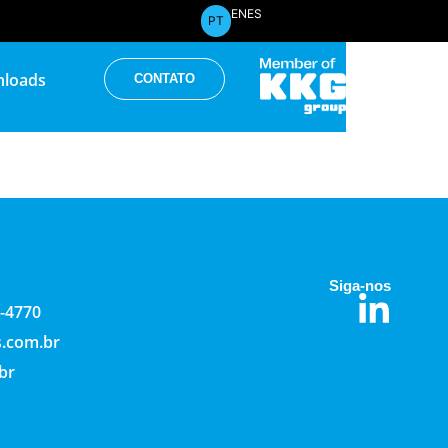
EN
ES
PT
loads
CONTATO
Siga-nos
2-4770
s.com.br
br