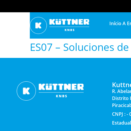
Início
A E
ES07 – Soluciones de 
Kuttn
R. Abela
Distrito
Piracica
CNPJ : -
Estadual