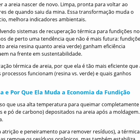
 a areia nascer de novo. Limpa, pronta para voltar ao
res de quando saiu da mina. Essa transformação muda o
cio, melhora indicadores ambientais.
lvendo sistemas de recuperação térmica para fundições no
os de perto uma tendência que não é mais futura: fundiçõ
o areia resina quanto areia verde) ganham eficiência
aem na frente em sustentabilidade.
ação térmica de areia, por que ela é tão mais eficiente que 
 processos funcionam (resina vs. verde) e quais ganhos
ia e Por Que Ela Muda a Economia da Fundição
sso que usa alta temperatura para queimar completamente
es e pó de carbono) depositados na areia após a moldagem.
a.
 atrição e peneiramento para remover resíduos), a térmica
enas remove os resíduos orgânicos, mas também estabiliza