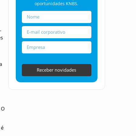
oportunidades KNBS.
-
es
a
Receber novidades
 O
 é