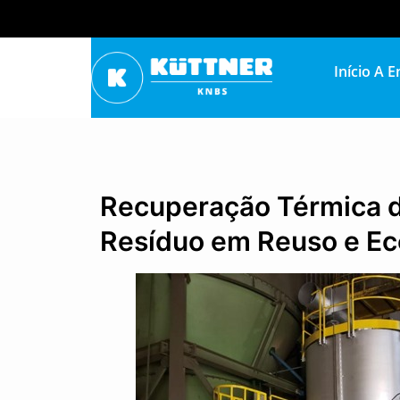
Início
A E
Recuperação Térmica d
Resíduo em Reuso e E