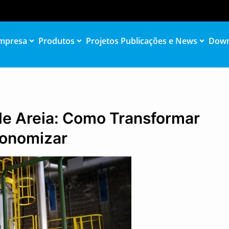
mpresa
Produtos
Projetos
Publicações e News
Down
e Areia: Como Transformar
conomizar