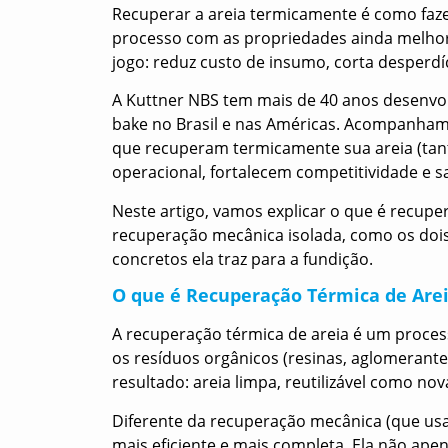
Recuperar a areia termicamente é como fazer
processo com as propriedades ainda melho
jogo: reduz custo de insumo, corta desperdí
A Kuttner NBS tem mais de 40 anos desenvo
bake no Brasil e nas Américas. Acompanham
que recuperam termicamente sua areia (tant
operacional, fortalecem competitividade e s
Neste artigo, vamos explicar o que é recuper
recuperação mecânica isolada, como os dois
concretos ela traz para a fundição.
O que é Recuperação Térmica de Are
A recuperação térmica de areia é um proce
os resíduos orgânicos (resinas, aglomerant
resultado: areia limpa, reutilizável como nov
Diferente da recuperação mecânica (que usa
mais eficiente e mais completa. Ela não ap