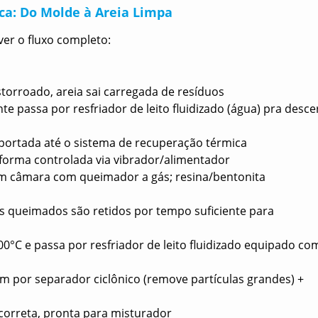
a: Do Molde à Areia Limpa
ver o fluxo completo:
orroado, areia sai carregada de resíduos
e passa por resfriador de leito fluidizado (água) pra desce
sportada até o sistema de recuperação térmica
 forma controlada via vibrador/alimentador
m câmara com queimador a gás; resina/bentonita
s queimados são retidos por tempo suficiente para
700°C e passa por resfriador de leito fluidizado equipado co
m por separador ciclônico (remove partículas grandes) +
correta, pronta para misturador