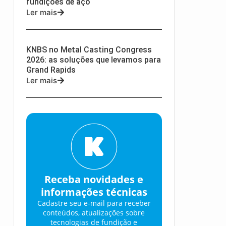
fundições de aço
Ler mais
KNBS no Metal Casting Congress
2026: as soluções que levamos para
Grand Rapids
Ler mais
Receba novidades e
informações técnicas
Cadastre seu e-mail para receber
conteúdos, atualizações sobre
tecnologias de fundição e