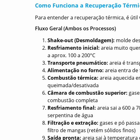
Como Funciona a Recuperação Térmic
Para entender a recuperação térmica, é útil 
Fluxo Geral (Ambos os Processos)
Shake-out (Desmoldagem):
molde dest
Resfriamento inicial:
areia muito quent
a aprox. 100 a 200°C
Transporte pneumático:
areia é tran
Alimentação no forno:
areia entra de
Combustão térmica:
areia aquecida e
queimada/desativada
Câmara de combustão superior:
gase
combustão completa
Resfriamento final:
areia sai a 600 a 
serpentina de água
Filtração e extração:
gases e pó passa
filtro de mangas (retém sólidos finos)
Saída pronta:
areia sai à temperatura 