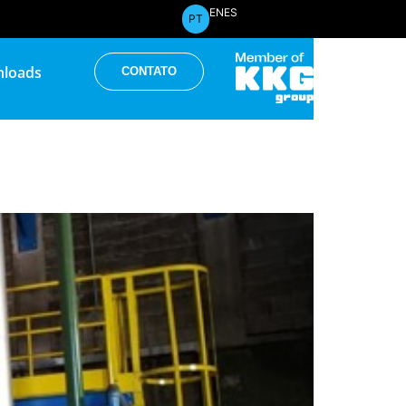
EN
ES
PT
loads
CONTATO