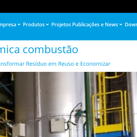
mpresa
Produtos
Projetos
Publicações e News
Down
rmica combustão
ansformar Resíduo em Reuso e Economizar